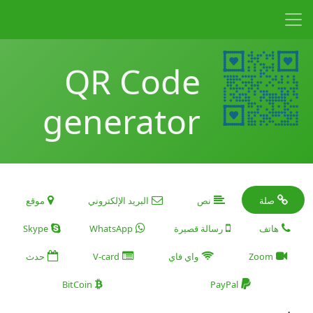
QR Code
generator
صلة
نص
البريد الإلكتروني
موقع
هاتف
رسالة قصيرة
WhatsApp
Skype
Zoom
واي فاي
V-card
حدث
BitCoin
PayPal